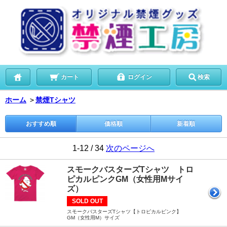
カート
ログイン
検索
ホーム
＞
禁煙Tシャツ
おすすめ順
価格順
新着順
1-12 / 34
次のページへ
スモークバスターズTシャツ トロ
ピカルピンクGM（女性用Mサイ
ズ）
SOLD OUT
スモークバスターズTシャツ【トロピカルピンク】
GM（女性用M）サイズ