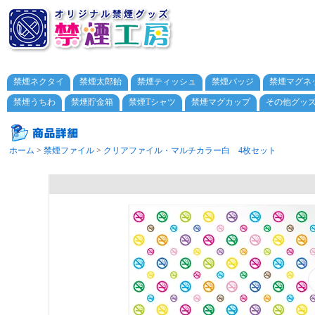
禁煙ネクタイ
禁煙太郎飴
禁煙ティッシュ
禁煙バッジ
禁煙マグネ
禁煙うちわ
禁煙貯金箱
禁煙Tシャツ
禁煙マグカップ
その他グッ
ホーム
>
禁煙ファイル
>
クリアファイル・マルチカラー白 4枚セット