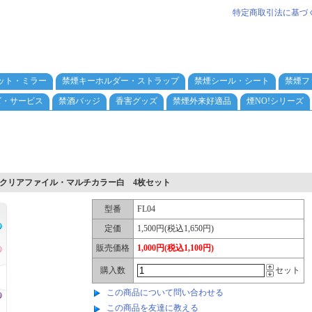
特定商取引法に基づ
ット・ミラー
禁煙キーホルダー・ストラップ
禁煙シール・シート
禁煙フ
ズ・サービス
禁酒バッジ
香害グッズ
禁煙外来好適品
煙NO!シリーズ
クリアファイル・マルチカラー白 4枚セット
型番
FL04
定価
1,500円(税込1,650円)
販売価格
1,000円(税込1,100円)
購入数
セット
この商品について問い合わせる
この商品を友達に教える