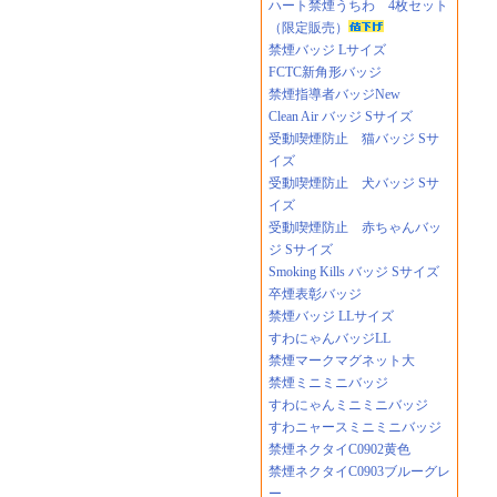
ハート禁煙うちわ 4枚セット
（限定販売）
禁煙バッジ Lサイズ
FCTC新角形バッジ
禁煙指導者バッジNew
Clean Air バッジ Sサイズ
受動喫煙防止 猫バッジ Sサ
イズ
受動喫煙防止 犬バッジ Sサ
イズ
受動喫煙防止 赤ちゃんバッ
ジ Sサイズ
Smoking Kills バッジ Sサイズ
卒煙表彰バッジ
禁煙バッジ LLサイズ
すわにゃんバッジLL
禁煙マークマグネット大
禁煙ミニミニバッジ
すわにゃんミニミニバッジ
すわニャースミニミニバッジ
禁煙ネクタイC0902黄色
禁煙ネクタイC0903ブルーグレ
ー