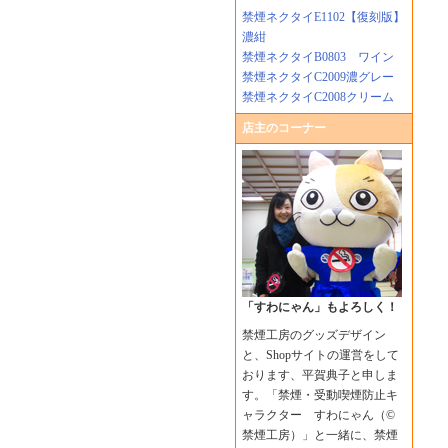
禁煙ネクタイE1102【復刻版】
濃紺
禁煙ネクタイB0803 ワイン
禁煙ネクタイC2009濃グレー
禁煙ネクタイC2008クリーム
店主のコーナー
「すわにゃん」もよろしく！
禁煙工房のグッズデザイン
と、Shopサイトの運営をして
おります、平賀典子と申しま
す。「禁煙・受動喫煙防止キ
ャラクター すわにゃん（©
禁煙工房）」と一緒に、禁煙