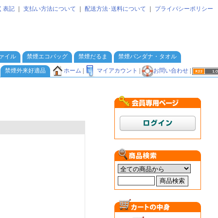
く表記
｜
支払い方法について
｜
配送方法･送料について
｜
プライバシーポリシー
ァイル
禁煙エコバッグ
禁煙だるま
禁煙バンダナ・タオル
ホーム
|
マイアカウント
|
お問い合わせ
|
禁煙外来好適品