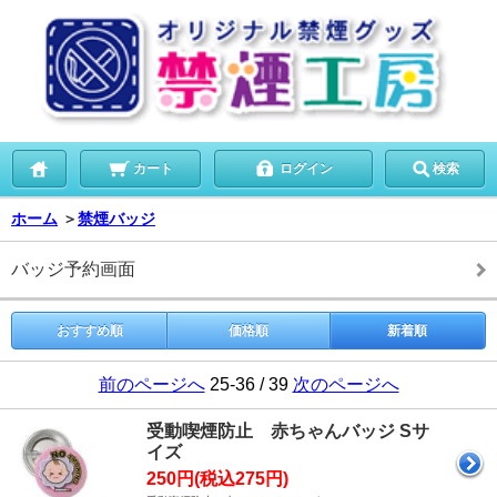
カート
ログイン
検索
ホーム
＞
禁煙バッジ
バッジ予約画面
おすすめ順
価格順
新着順
前のページへ
25-36 / 39
次のページへ
受動喫煙防止 赤ちゃんバッジ Sサ
イズ
250円(税込275円)