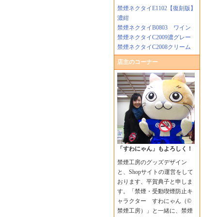
禁煙ネクタイE1102【復刻版】
濃紺
禁煙ネクタイB0803 ワイン
禁煙ネクタイC2009濃グレー
禁煙ネクタイC2008クリーム
店主のコーナー
「すわにゃん」もよろしく！
禁煙工房のグッズデザイン
と、Shopサイトの運営をして
おります、平賀典子と申しま
す。「禁煙・受動喫煙防止キ
ャラクター すわにゃん（©
禁煙工房）」と一緒に、禁煙