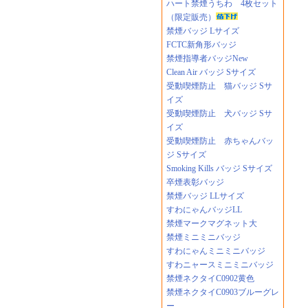
ハート禁煙うちわ 4枚セット
（限定販売）
禁煙バッジ Lサイズ
FCTC新角形バッジ
禁煙指導者バッジNew
Clean Air バッジ Sサイズ
受動喫煙防止 猫バッジ Sサ
イズ
受動喫煙防止 犬バッジ Sサ
イズ
受動喫煙防止 赤ちゃんバッ
ジ Sサイズ
Smoking Kills バッジ Sサイズ
卒煙表彰バッジ
禁煙バッジ LLサイズ
すわにゃんバッジLL
禁煙マークマグネット大
禁煙ミニミニバッジ
すわにゃんミニミニバッジ
すわニャースミニミニバッジ
禁煙ネクタイC0902黄色
禁煙ネクタイC0903ブルーグレ
ー