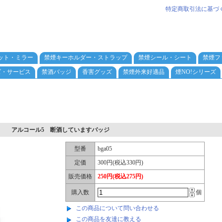
特定商取引法に基づ
ット・ミラー
禁煙キーホルダー・ストラップ
禁煙シール・シート
禁煙フ
ズ・サービス
禁酒バッジ
香害グッズ
禁煙外来好適品
煙NO!シリーズ
アルコール5 断酒していますバッジ
型番
bga05
定価
300円(税込330円)
販売価格
250円(税込275円)
購入数
個
この商品について問い合わせる
この商品を友達に教える