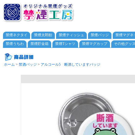
禁煙ネクタイ
禁煙太郎飴
禁煙ティッシュ
禁煙バッジ
禁煙マグネ
禁煙うちわ
禁煙貯金箱
禁煙Tシャツ
禁煙マグカップ
その他グッ
ホーム
>
禁酒バッジ
>
アルコール5 断酒していますバッジ