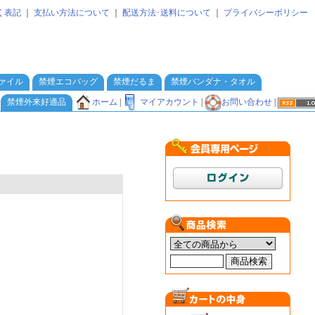
く表記
｜
支払い方法について
｜
配送方法･送料について
｜
プライバシーポリシー
ァイル
禁煙エコバッグ
禁煙だるま
禁煙バンダナ・タオル
ホーム
|
マイアカウント
|
お問い合わせ
|
禁煙外来好適品