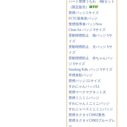
ハート禁煙うちわ 4枚セット
（限定販売）
禁煙バッジ Lサイズ
FCTC新角形バッジ
禁煙指導者バッジNew
Clean Air バッジ Sサイズ
受動喫煙防止 猫バッジ Sサ
イズ
受動喫煙防止 犬バッジ Sサ
イズ
受動喫煙防止 赤ちゃんバッ
ジ Sサイズ
Smoking Kills バッジ Sサイズ
卒煙表彰バッジ
禁煙バッジ LLサイズ
すわにゃんバッジLL
禁煙マークマグネット大
禁煙ミニミニバッジ
すわにゃんミニミニバッジ
すわニャースミニミニバッジ
禁煙ネクタイC0902黄色
禁煙ネクタイC0903ブルーグレ
ー