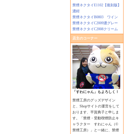
禁煙ネクタイE1102【復刻版】
濃紺
禁煙ネクタイB0803 ワイン
禁煙ネクタイC2009濃グレー
禁煙ネクタイC2008クリーム
店主のコーナー
「すわにゃん」もよろしく！
禁煙工房のグッズデザイン
と、Shopサイトの運営をして
おります、平賀典子と申しま
す。「禁煙・受動喫煙防止キ
ャラクター すわにゃん（©
禁煙工房）」と一緒に、禁煙