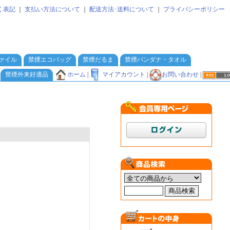
く表記
｜
支払い方法について
｜
配送方法･送料について
｜
プライバシーポリシー
ァイル
禁煙エコバッグ
禁煙だるま
禁煙バンダナ・タオル
ホーム
|
マイアカウント
|
お問い合わせ
|
禁煙外来好適品