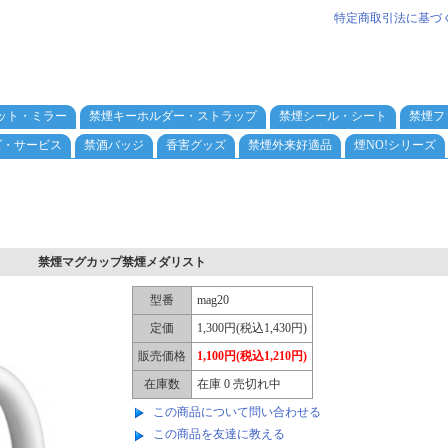
特定商取引法に基づ
ット・ミラー
禁煙キーホルダー・ストラップ
禁煙シール・シート
禁煙フ
ズ・サービス
禁酒バッジ
香害グッズ
禁煙外来好適品
煙NO!シリーズ
禁煙マグカップ禁煙メダリスト
型番
mag20
定価
1,300円(税込1,430円)
販売価格
1,100円(税込1,210円)
在庫数
在庫 0 売切れ中
この商品について問い合わせる
この商品を友達に教える