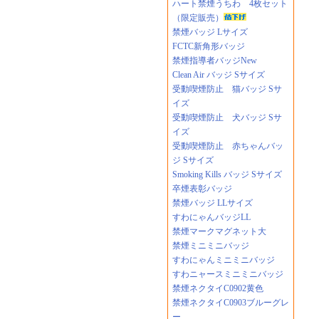
ハート禁煙うちわ 4枚セット
（限定販売）
禁煙バッジ Lサイズ
FCTC新角形バッジ
禁煙指導者バッジNew
Clean Air バッジ Sサイズ
受動喫煙防止 猫バッジ Sサ
イズ
受動喫煙防止 犬バッジ Sサ
イズ
受動喫煙防止 赤ちゃんバッ
ジ Sサイズ
Smoking Kills バッジ Sサイズ
卒煙表彰バッジ
禁煙バッジ LLサイズ
すわにゃんバッジLL
禁煙マークマグネット大
禁煙ミニミニバッジ
すわにゃんミニミニバッジ
すわニャースミニミニバッジ
禁煙ネクタイC0902黄色
禁煙ネクタイC0903ブルーグレ
ー