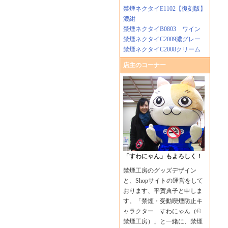
禁煙ネクタイE1102【復刻版】
濃紺
禁煙ネクタイB0803 ワイン
禁煙ネクタイC2009濃グレー
禁煙ネクタイC2008クリーム
店主のコーナー
「すわにゃん」もよろしく！
禁煙工房のグッズデザイン
と、Shopサイトの運営をして
おります、平賀典子と申しま
す。「禁煙・受動喫煙防止キ
ャラクター すわにゃん（©
禁煙工房）」と一緒に、禁煙