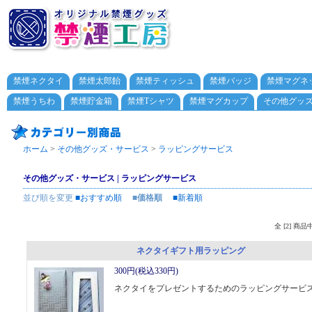
禁煙ネクタイ
禁煙太郎飴
禁煙ティッシュ
禁煙バッジ
禁煙マグネ
禁煙うちわ
禁煙貯金箱
禁煙Tシャツ
禁煙マグカップ
その他グッ
ホーム
>
その他グッズ・サービス
>
ラッピングサービス
その他グッズ・サービス | ラッピングサービス
並び順を変更
■おすすめ順
■価格順
■新着順
全 [2] 商
ネクタイギフト用ラッピング
300円(税込330円)
ネクタイをプレゼントするためのラッピングサービ