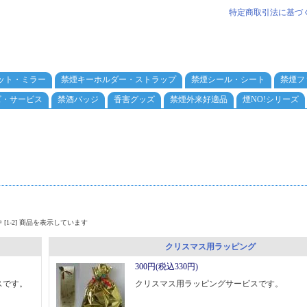
特定商取引法に基づ
ット・ミラー
禁煙キーホルダー・ストラップ
禁煙シール・シート
禁煙フ
ズ・サービス
禁酒バッジ
香害グッズ
禁煙外来好適品
煙NO!シリーズ
品中 [1-2] 商品を表示しています
クリスマス用ラッピング
300円(税込330円)
スです。
クリスマス用ラッピングサービスです。