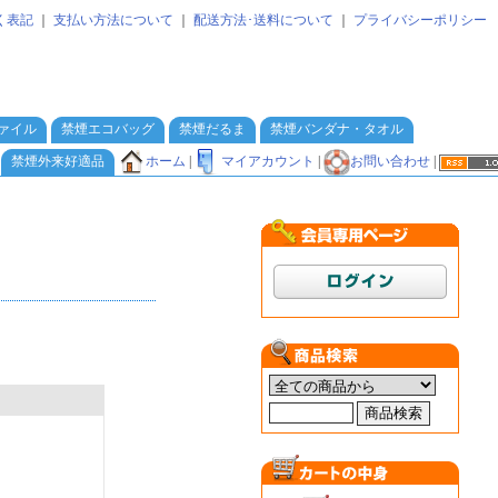
く表記
｜
支払い方法について
｜
配送方法･送料について
｜
プライバシーポリシー
ァイル
禁煙エコバッグ
禁煙だるま
禁煙バンダナ・タオル
ホーム
|
マイアカウント
|
お問い合わせ
|
禁煙外来好適品